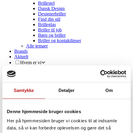
Brillestel
Dansk Design
Designerbriller
Find din stil
Brilleglas
Briller til job
Børn og briller
Briller og kontaktlinser
Alle temaer
Brands
Aktuelt
Hvem er vi
Vores team
En del af OptikTeam
Delbetaling
Kontakt
Re-Circle
Samtykke
Detaljer
Om
Book tid
Book tid
Denne hjemmeside bruger cookies
Her på hjemmesiden bruger vi cookies til at indsamle
Luk
Hjem
»
Temaer
»
Briller
»
Brillestel
data, så vi kan forbedre oplevelsen og gøre det så