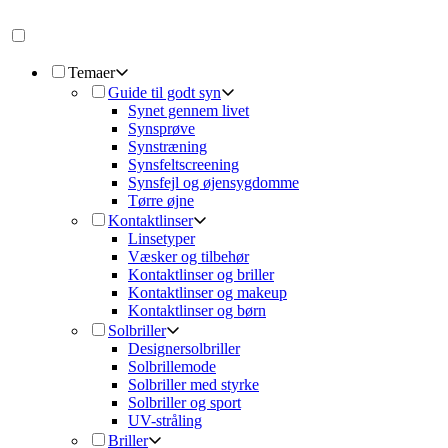
Temaer
Guide til godt syn
Synet gennem livet
Synsprøve
Synstræning
Synsfeltscreening
Synsfejl og øjensygdomme
Tørre øjne
Kontaktlinser
Linsetyper
Væsker og tilbehør
Kontaktlinser og briller
Kontaktlinser og makeup
Kontaktlinser og børn
Solbriller
Designersolbriller
Solbrillemode
Solbriller med styrke
Solbriller og sport
UV-stråling
Briller