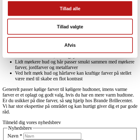
optiker i Brande
Persondatapolitik i bunden af vores hjemmeside.
Tillad alle
Ligesom din ansigtsform kan have indflydelse på, hvilke briller der
klæder dig, er farver også meget vigtige. Farver henviser i denne
Tillad valgte
sammenhæng til både din hud- og hårfarve, men også farverne i din
garderobe. Du skal nemlig være sikker på, at brillestellet passer til
dig og dit tøj derhjemme.
Afvis
Lyse hudtoner og hår passer godt sammen med naturlige
stelfarver såsom rav, rosa og lysere neutrale farver
Lidt mørkere hud og hår passer smukt sammen med mørkere
farver, jordfarver og metalfarver
Ved helt mørk hud og hårfarve kan kraftige farver på stellet
være med til skabe en flot kontrast
Generelt passer kølige farver til køligere hudtoner, imens varme
farver er et oplagt og godt valg, hvis du har en mere varm hudtone.
Er du usikker på dine farver, så søg hjælp hos Brande Brillecenter.
Vi har stor ekspertise på området og kan hurtigt giver dig et par gode
råd.
Tilmeld dig vores nyhedsbrev
Nyhedsbrev
Navn
*